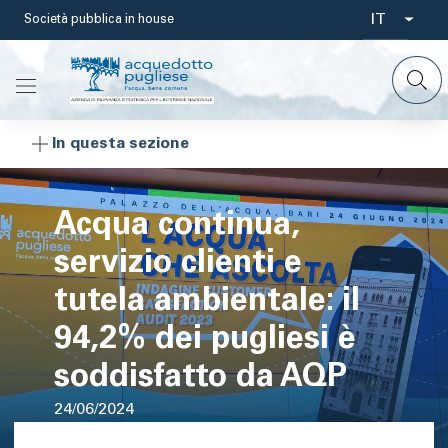
Salta
IT
Società pubblica in house
Select
al
contenuto
your
principale
languag
In questa sezione
Acqua continua,
servizio clienti e
tutela ambientale: il
94,2% dei pugliesi è
soddisfatto da AQP
24/06/2024