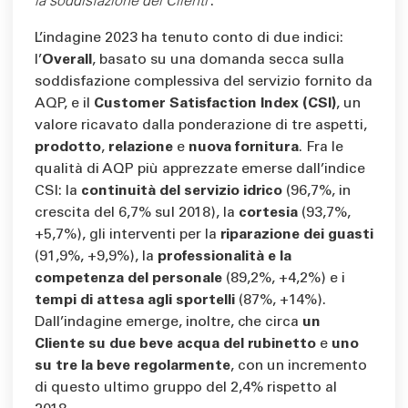
la soddisfazione dei Clienti
”.
L’indagine 2023 ha tenuto conto di due indici:
l’
Overall
, basato su una domanda secca sulla
soddisfazione complessiva del servizio fornito da
AQP, e il
Customer Satisfaction Index (CSI)
, un
valore ricavato dalla ponderazione di tre aspetti,
prodotto
,
relazione
e
nuova fornitura
. Fra le
qualità di AQP più apprezzate emerse dall’indice
CSI: la
continuità del servizio idrico
(96,7%, in
crescita del 6,7% sul 2018), la
cortesia
(93,7%,
+5,7%), gli interventi per la
riparazione dei guasti
(91,9%, +9,9%), la
professionalità e la
competenza del personale
(89,2%, +4,2%) e i
tempi di attesa agli sportelli
(87%, +14%).
Dall’indagine emerge, inoltre, che circa
un
Cliente su due beve acqua del rubinetto
e
uno
su tre la beve regolarmente
, con un incremento
di questo ultimo gruppo del 2,4% rispetto al