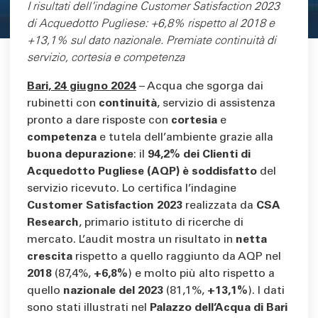
Area di testo
I risultati dell’indagine Customer Satisfaction 2023
di Acquedotto Pugliese: +6,8% rispetto al 2018 e
+13,1% sul dato nazionale. Premiate continuità di
servizio, cortesia e competenza
Bari, 24 giugno 2024
– Acqua che sgorga dai
rubinetti con
continuità
, servizio di assistenza
pronto a dare risposte con
cortesia
e
competenza
e tutela dell’ambiente grazie alla
buona depurazione
: il
94,2% dei Clienti di
Acquedotto Pugliese (AQP) è soddisfatto
del
servizio ricevuto. Lo certifica l’indagine
Customer Satisfaction 2023
realizzata da
CSA
Research
, primario istituto di ricerche di
mercato. L’audit mostra un risultato in
netta
crescita
rispetto a quello raggiunto da AQP nel
2018
(87,4%,
+6,8%
) e molto più alto rispetto a
quello
nazionale del 2023
(81,1%,
+13,1%
). I dati
sono stati illustrati nel
Palazzo dell’Acqua di Bari