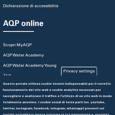
Dichiarazione di accessibilità
AQP online
Scopri MyAQP
AQP Water Academy
AQP Water Academy Young
Privacy settings
TVA
Questo portale utilizza cookie tecnici indispensabili per il corretto
Portale Acquisti
funzionamento del sito web e cookie analytics necessari per
Aseco
raccogliere e analizzare il traffico e l’utilizzo di un sito web in modo
totalmente anonimo. I cookie social di terze parti (es. youtube,
twitter, instagram, facebook, telegram, whatsapp) presenti sul
portale potrebbero invece tracciare la tua navigazione e, pertanto,