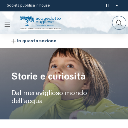
Salta
IT
Società pubblica in house
Select
al
contenuto
your
principale
languag
In questa sezione
Storie e curiosità
Dal meraviglioso mondo
dell'acqua