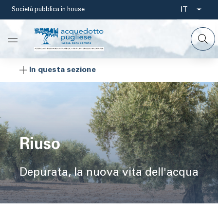
Salta
IT
Società pubblica in house
Select
al
contenuto
your
principale
languag
In questa sezione
Riuso
Depurata, la nuova vita dell'acqua