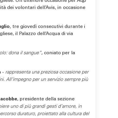
ugliese. Un’ulteriore occasione per Aqp
à dei volontari dell’Avis, in occasione
uglio
, tre giovedì consecutivi durante i
liese, il Palazzo dell’Acqua di via
rcolo: dona il sangue”
, coniato per la
a
-
rappresenta una preziosa occasione per
adini. All’impegno per un servizio sempre più
Iacobbe
, presidente della sezione
piere uno di più grandi gesti d’amore, in
ercorso duraturo, proiettato alla cultura del