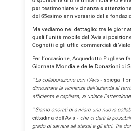
disponibilità di una unità mobile che st
per testimoniare vicinanza e attenzione 
del 65esimo anniversario dalla fondazio
Ma vediamo nel dettaglio: tre le giorna
quali l’unità mobile dell’Avis si posizion
Cognetti e gli uffici commerciali di Via
Per l’occasione, Acquedotto Pugliese fa
Giornata Mondiale delle Donazioni di 
“
La collaborazione con l’Avis
- spiega il 
dimostrare la vicinanza dell’azienda al terr
efficiente e capillare, si unisce l’attenzion
“
Siamo onorati di avviare una nuova colla
cittadina dell’Avis -
che ci darà la possibi
grado di salvare sé stessi e gli altri. Tre 