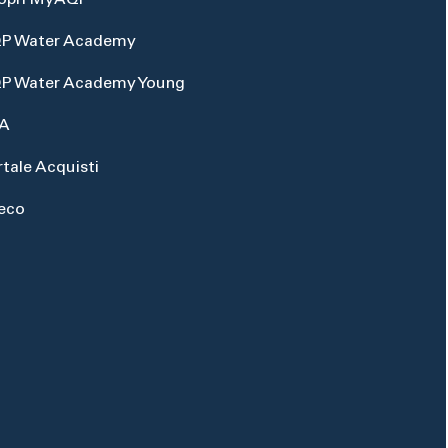
opri MyAQP
P Water Academy
P Water Academy Young
A
rtale Acquisti
eco