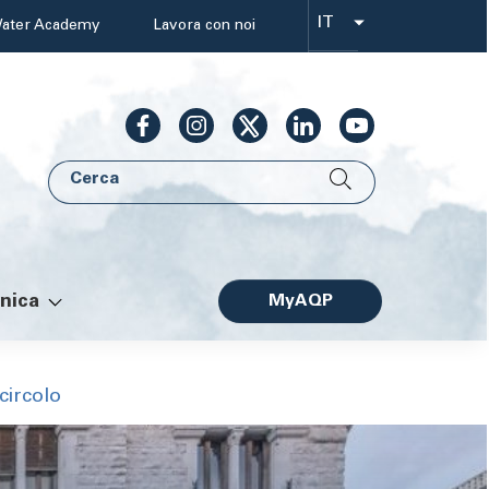
IT
ater Academy
Lavora con noi
Select
your
language
Cerca
AQP
nica
MyAQP
Facile
circolo