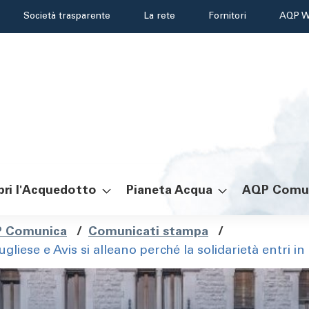
Header
Società trasparente
La rete
Fornitori
AQP W
menu
ri l'Acquedotto
Pianeta Acqua
AQP Comu
ole
 Comunica
/
Comunicati stampa
/
liese e Avis si alleano perché la solidarietà entri in 