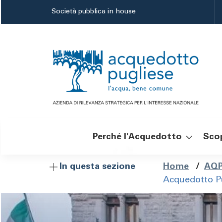
Salta
Società pubblica in house
al
contenuto
principale
Perché l'Acquedotto
Scop
Navigazione
Brici
Home
/
AQP
In questa sezione
Acquedotto Pug
principale
di