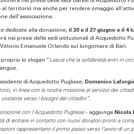
azionerà nei pressi delle sedi baresi di Acquedotto P
al territorio ma anche per rendere omaggio all’attivit
ne dell’associazione.
te dedicate alla donazione,
il 20 e il 27 giugno e il 4 l
erà nei pressi delle sedi istituzionali di Acquedotto Pug
le Vittorio Emanuele Orlando sul lungomare di Bari.
 proprio lo slogan “
Lascia che la solidarietà entri in ci
Sangue.
presidente di Acquedotto Pugliese,
Domenico Laforgi
itorio, in linea con la nostra missione al servizio dei citt
e costante verso i bisogni dei cittadini”
.
borazione con l’Acquedotto Pugliese
- aggiunge
Nicola 
lità di entrare in contatto con nuovi donatori pronti a com
donazioni rappresentano il primo passo verso l’avvio di un p