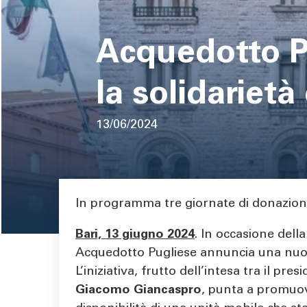
pane
Acquedotto Pu
la solidarietà 
13/06/2024
Area di testo
In programma tre giornate di donazione 
Bari, 13 giugno 2024
. In occasione del
Acquedotto Pugliese annuncia una nuova
L’iniziativa, frutto dell’intesa tra il pre
Giacomo Giancaspro
, punta a promuover