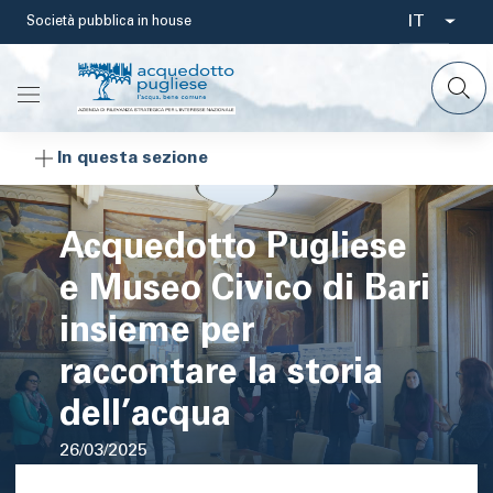
Salta
IT
Società pubblica in house
Select
al
contenuto
your
principale
languag
In questa sezione
Acquedotto Pugliese
e Museo Civico di Bari
insieme per
raccontare la storia
dell’acqua
26/03/2025