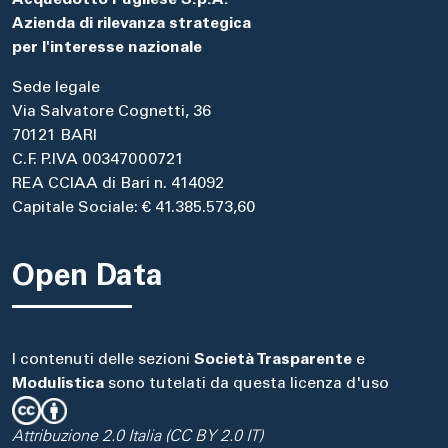
Acquedotto Pugliese S.p.A.
Azienda di rilevanza strategica
per l'interesse nazionale
Sede legale
Via Salvatore Cognetti, 36
70121 BARI
C.F. P.IVA 00347000721
REA CCIAA di Bari n. 414092
Capitale Sociale: € 41.385.573,60
Open Data
I contenuti delle sezioni
Società Trasparente
e
Modulistica
sono tutelati da questa licenza d'uso
Attribuzione 2.0 Italia (CC BY 2.0 IT)