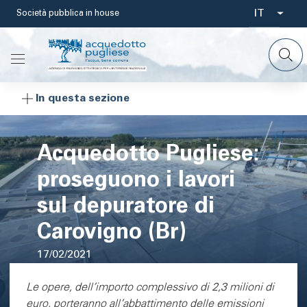
Salta
IT
Società pubblica in house
Select
al
contenuto
your
principale
languag
In questa sezione
Acquedotto Pugliese:
proseguono i lavori
sul depuratore di
Carovigno (Br)
17/02/2021
Area di testo
Le opere, dell’importo complessivo di 2,3 milioni di
euro, porteranno all’abbattimento delle emissioni