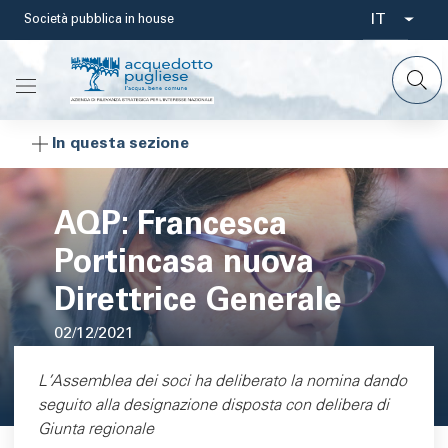
Salta
IT
Società pubblica in house
Select
al
contenuto
your
principale
languag
In questa sezione
AQP: Francesca
Portincasa nuova
Direttrice Generale
02/12/2021
Area di testo
L’Assemblea dei soci ha deliberato la nomina dando
seguito alla designazione disposta con delibera di
Giunta regionale