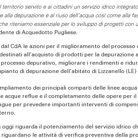
territorio servito e ai cittadini un servizio idrico integra
alla depurazione e al riuso dell’acqua così come alla fase 
che riteniamo essenziale per lo sviluppo di progetti con 
dente di Acquedotto Pugliese.
ti dal CdA le azioni per il miglioramento del process
estinati all’acquisto di prodotti per la depurazione al 
 processo depurativo, migliorare i rendimenti e ridur
pianto di depurazione dell’abitato di Lizzanello (L
’ampliamento dei principali comparti delle linee acqu
delle acque reflue e il completamento delle opere per 
tingue per prevedere importanti interventi di compen
sterno.
i oggi riguarda il potenziamento del servizio idrico 
guardano le attività di verifica preventiva della prog