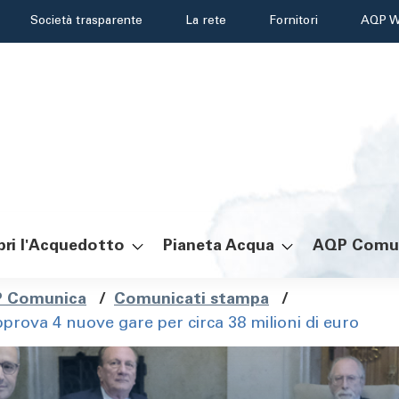
Header
Società trasparente
La rete
Fornitori
AQP W
menu
ri l'Acquedotto
Pianeta Acqua
AQP Comu
ole
 Comunica
/
Comunicati stampa
/
pprova 4 nuove gare per circa 38 milioni di euro