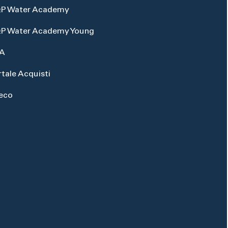
P Water Academy
P Water Academy Young
A
rtale Acquisti
eco