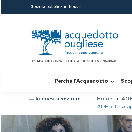
Salta
Società pubblica in house
al
contenuto
principale
Perché l'Acquedotto
Scop
Navigazione
Brici
Home
/
AQP
In questa sezione
AQP: il CdA a
principale
di