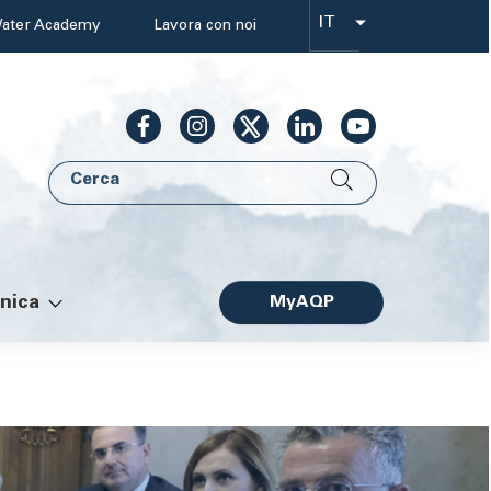
IT
ater Academy
Lavora con noi
Select
your
language
Cerca
AQP
nica
MyAQP
Facile