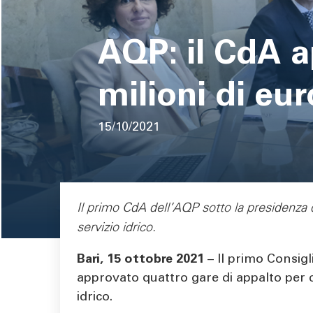
pane
AQP: il CdA a
milioni di eur
15/10/2021
Area di testo
Il primo CdA dell’AQP sotto la presidenza 
servizio idrico.
Bari, 15 ottobre 2021
– Il primo Consig
approvato quattro gare di appalto per co
idrico.