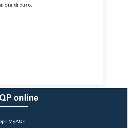
lioni di euro.
QP online
opri MyAQP