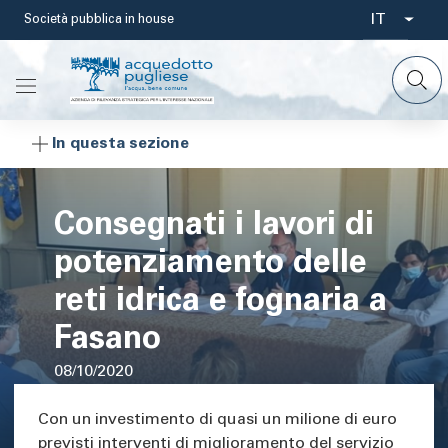
Salta
IT
Società pubblica in house
Select
al
contenuto
your
principale
languag
In questa sezione
Consegnati i lavori di
potenziamento delle
reti idrica e fognaria a
Fasano
08/10/2020
Area di testo
Con un investimento di quasi un milione di euro
previsti interventi di miglioramento del servizio