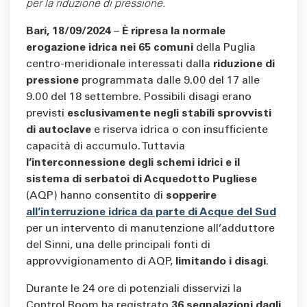
per la riduzione di pressione.
Bari, 18/09/2024
–
È ripresa la normale
erogazione idrica nei 65 comuni
della Puglia
centro-meridionale interessati dalla
riduzione di
pressione
programmata dalle 9.00 del 17 alle
9.00 del 18 settembre. Possibili disagi erano
previsti
esclusivamente negli stabili sprovvisti
di autoclave
e riserva idrica o con insufficiente
capacità di accumulo. Tuttavia
l’interconnessione degli schemi idrici e il
sistema di serbatoi di Acquedotto Pugliese
(AQP) hanno consentito di
sopperire
all’interruzione idrica da parte di Acque del Sud
per un intervento di manutenzione all’adduttore
del Sinni, una delle principali fonti di
approvvigionamento di AQP,
limitando i disagi
.
Durante le 24 ore di potenziali disservizi la
Control Room ha registrato
36 segnalazioni dagli