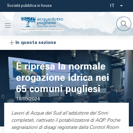
Salta
IT
Società pubblica in house
Select
al
contenuto
your
principale
languag
In questa sezione
È ripresa la normale
erogazione idrica nei
65 comuni pugliesi
18/09/2024
Area di testo
Lavori di Acque del Sud all’adduttore del Sinni
completati, riattivato il potabilizzatore di AQP. Poche
segnalazioni di disagi registrate dalla Control Room