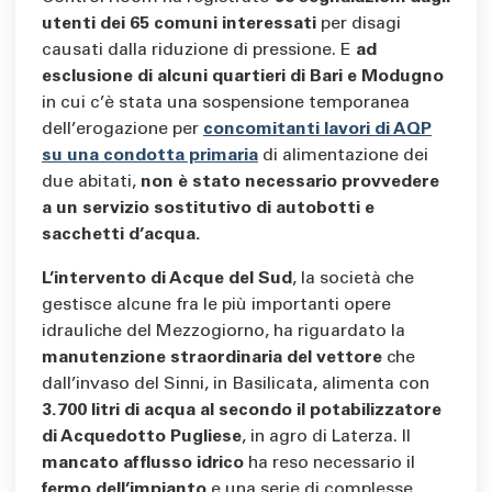
utenti dei 65 comuni interessati
per disagi
causati dalla riduzione di pressione. E
ad
esclusione di alcuni quartieri di Bari e Modugno
in cui c’è stata una sospensione temporanea
dell’erogazione per
concomitanti lavori di AQP
su una condotta primaria
di alimentazione dei
due abitati,
non è stato necessario provvedere
a un servizio sostitutivo di autobotti e
sacchetti d’acqua.
L’intervento di Acque del Sud
, la società che
gestisce alcune fra le più importanti opere
idrauliche del Mezzogiorno, ha riguardato la
manutenzione straordinaria del vettore
che
dall’invaso del Sinni, in Basilicata, alimenta con
3.700 litri di acqua al secondo il potabilizzatore
di Acquedotto Pugliese
, in agro di Laterza. Il
mancato afflusso idrico
ha reso necessario il
fermo dell’impianto
e una serie di complesse