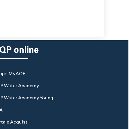
QP online
opri MyAQP
P Water Academy
P Water Academy Young
A
rtale Acquisti