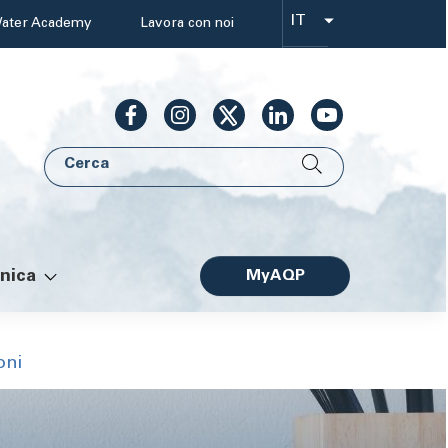
IT
ater Academy
Lavora con noi
Select
your
language
Cerca
AQP
nica
MyAQP
Facile
oni