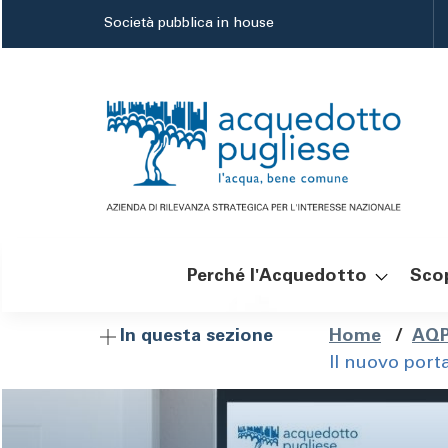
Salta
Società pubblica in house
al
contenuto
principale
Perché l'Acquedotto
Scop
Navigazione
Brici
Home
/
AQP
In questa sezione
Il nuovo porta
principale
di