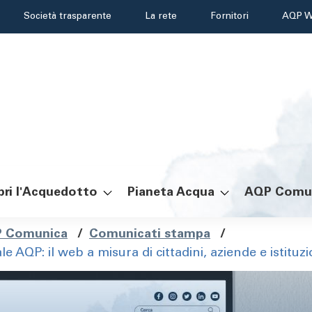
Header
Società trasparente
La rete
Fornitori
AQP W
menu
ri l'Acquedotto
Pianeta Acqua
AQP Comu
ole
 Comunica
/
Comunicati stampa
/
le AQP: il web a misura di cittadini, aziende e istituzi