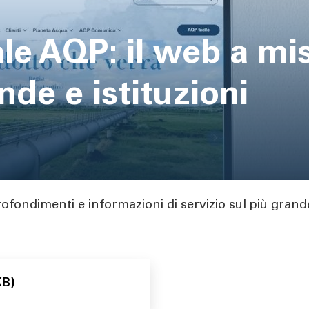
ale AQP: il web a mi
ende e istituzioni
rofondimenti e informazioni di servizio sul più gran
KB)