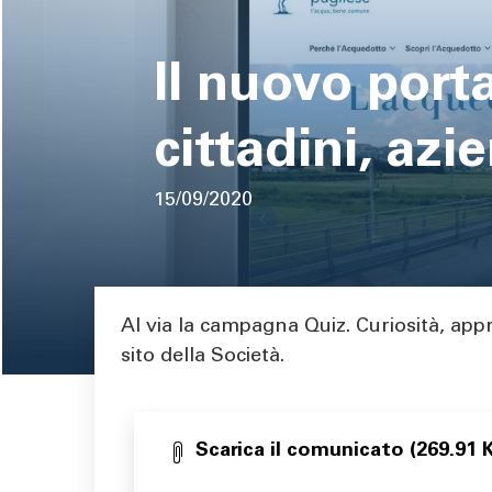
pane
Il nuovo port
cittadini, azi
15/09/2020
Area di testo
Al via la campagna Quiz. Curiosità, app
sito della Società.
Scarica il comunicato (269.91 