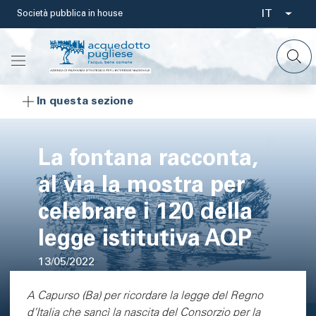
Salta
IT
Società pubblica in house
Select
al
contenuto
your
principale
languag
In questa sezione
La fontana racconta,
al via la mostra per
celebrare i 120 della
legge istitutiva AQP
13/05/2022
Area di testo
A Capurso (Ba) per ricordare la legge del Regno
d’Italia che sancì la nascita del Consorzio per la