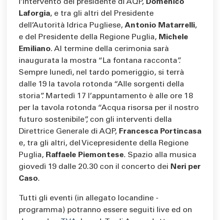
l’intervento del presidente di AQP,
Domenico
Laforgia
, e tra gli altri del Presidente
dell’Autorità Idrica Pugliese,
Antonio Matarrelli
,
e del Presidente della Regione Puglia,
Michele
Emiliano
. Al termine della cerimonia sarà
inaugurata la mostra “La fontana racconta”.
Sempre lunedì, nel tardo pomeriggio, si terrà
dalle 19 la tavola rotonda “Alle sorgenti della
storia”. Martedì 17 l’appuntamento è alle ore 18
per la tavola rotonda “Acqua risorsa per il nostro
futuro sostenibile”, con gli interventi della
Direttrice Generale di AQP,
Francesca Portincasa
e, tra gli altri, del Vicepresidente della Regione
Puglia,
Raffaele Piemontese
. Spazio alla musica
giovedì 19 dalle 20.30 con il concerto dei
Neri per
Caso
.
Tutti gli eventi (in allegato locandine -
programma) potranno essere seguiti live ed on