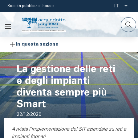
Salta
IT
Società pubblica in house
Select
al
contenuto
your
principale
languag
In questa sezione
La gestione delle reti
e degli impianti
diventa sempre più
Smart
22/12/2020
Area di testo
Avviata l’implementazione del SIT aziendale su reti e
impianti fognari