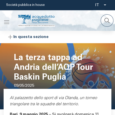
Salta
IT
Società pubblica in house
Select
al
contenuto
your
principale
languag
In questa sezione
La terza tappa ad
Andria dell’AQP Tour
Baskin Puglia
09/05/2025
Area di testo
Al palazzetto dello sport di via Olanda, un torneo
triangolare tra le squadre del territorio.
Bari, 9 maggio 2025
– Si svolgerà domenica 11