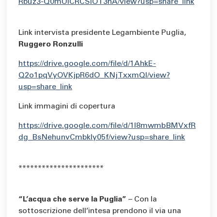
Rbuz3-Q0mUiCRCSIOT3nA/view?usp=share_link
Link intervista presidente Legambiente Puglia,
Ruggero Ronzulli
https://drive.google.com/file/d/1AhkE-
Q2o1pqVyOVKjpR6dO_KNjTxxmQl/view?
usp=share_link
Link immagini di copertura
https://drive.google.com/file/d/1l8mwmbBMVxfR
dg_BsNehunvCmbkIy05f/view?usp=share_link
**********************
“L’acqua che serve la Puglia”
– Con la
sottoscrizione dell’intesa prendono il via una