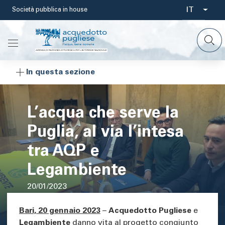
Salta
IT
Società pubblica in house
Select
al
contenuto
your
principale
languag
In questa sezione
L’acqua che serve la
Puglia, al via l’intesa
tra AQP e
Legambiente
20/01/2023
Area di testo
Bari, 20 gennaio 2023
–
Acquedotto Pugliese
e
Legambiente
danno vita al progetto congiunto