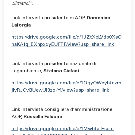
climatici”.
Link intervista presidente di AQP,
Domenico
Laforgia
https://drive.google.com/file/d/1JZtXpLVdp0XsO
haKAfq_EXhpxqyEUFPF/view?usp=share_link
Link intervista presidente nazionale di
Legambiente,
Stefano Ciafani
https://drive.google.com/file/d/1OgyOWcybtczmi
jIyRJCvBUewUl8zo-Yi/view?usp=share_link
Link intervista consigliera d’amministrazione
AQP,
Rossella Falcone
https://drive.google.com/file/d/1MwbtarEseh-