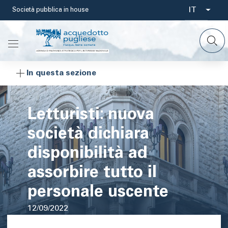
Salta
IT
Società pubblica in house
Select
al
contenuto
your
principale
languag
In questa sezione
Letturisti: nuova
società dichiara
disponibilità ad
assorbire tutto il
personale uscente
12/09/2022