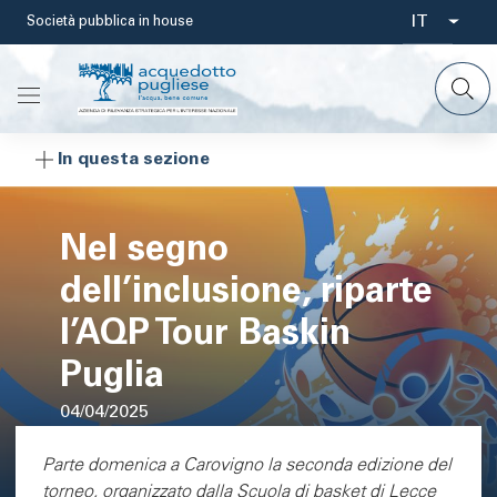
Salta
IT
Società pubblica in house
Select
al
contenuto
your
principale
languag
In questa sezione
Nel segno
dell’inclusione, riparte
l’AQP Tour Baskin
Puglia
04/04/2025
Area di testo
Parte domenica a Carovigno la seconda edizione del
torneo, organizzato dalla Scuola di basket di Lecce