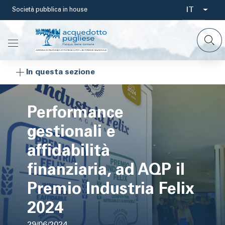
Salta
IT
Società pubblica in house
Select
al
contenuto
your
principale
languag
In questa sezione
Performance
gestionali e
affidabilità
finanziaria, ad AQP il
Premio Industria Felix
2024