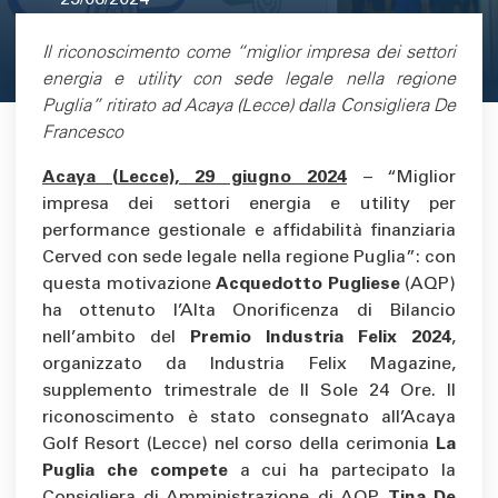
29/06/2024
Area di testo
Il riconoscimento come “miglior impresa dei settori
energia e utility con sede legale nella regione
Puglia” ritirato ad Acaya (Lecce) dalla Consigliera De
Francesco
Acaya (Lecce), 29 giugno 2024
– “Miglior
impresa dei settori energia e utility per
performance gestionale e affidabilità finanziaria
Cerved con sede legale nella regione Puglia”: con
questa motivazione
Acquedotto Pugliese
(AQP)
ha ottenuto l’Alta Onorificenza di Bilancio
nell’ambito del
Premio Industria Felix 2024
,
organizzato da Industria Felix Magazine,
supplemento trimestrale de Il Sole 24 Ore. Il
riconoscimento è stato consegnato all’Acaya
Golf Resort (Lecce) nel corso della cerimonia
La
Puglia che compete
a cui ha partecipato la