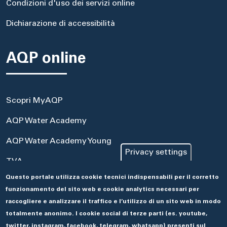
Condizioni d'uso dei servizi online
Dichiarazione di accessibilità
AQP online
Scopri MyAQP
AQP Water Academy
AQP Water Academy Young
Privacy settings
TVA
Questo portale utilizza cookie tecnici indispensabili per il corretto
Portale Acquisti
funzionamento del sito web e cookie analytics necessari per
Aseco
raccogliere e analizzare il traffico e l’utilizzo di un sito web in modo
totalmente anonimo. I cookie social di terze parti (es. youtube,
twitter, instagram, facebook, telegram, whatsapp) presenti sul