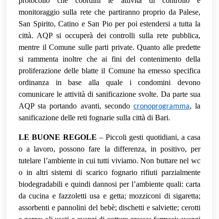
protocollo che coordini le attività di controllo e
monitoraggio sulla rete che partiranno proprio da Palese,
San Spirito, Catino e San Pio per poi estendersi a tutta la
città. AQP si occuperà dei controlli sulla rete pubblica,
mentre il Comune sulle parti private. Quanto alle predette
si rammenta inoltre che ai fini del contenimento della
proliferazione delle blatte il Comune ha emesso specifica
ordinanza in base alla quale i condomini devono
comunicare le attività di sanificazione svolte. Da parte sua
AQP sta portando avanti, secondo
, la
cronoprogramma
sanificazione delle reti fognarie sulla città di Bari.
LE BUONE REGOLE
– Piccoli gesti quotidiani, a casa
o a lavoro, possono fare la differenza, in positivo, per
tutelare l’ambiente in cui tutti viviamo. Non buttare nel wc
o in altri sistemi di scarico fognario rifiuti parzialmente
biodegradabili e quindi dannosi per l’ambiente quali: carta
da cucina e fazzoletti usa e getta; mozziconi di sigaretta;
assorbenti e pannolini del bebè; dischetti e salviette; cerotti