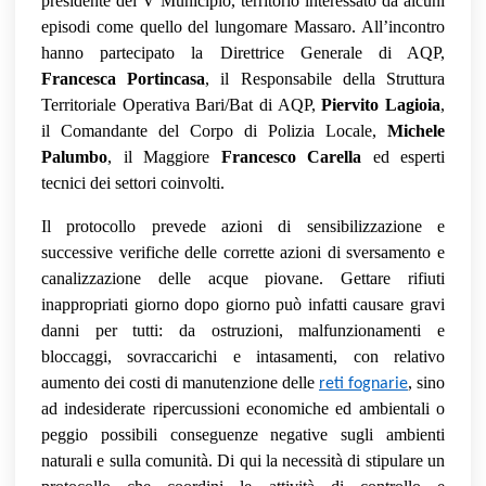
presidente del V Municipio, territorio interessato da alcuni
episodi come quello del lungomare Massaro. All’incontro
hanno partecipato la Direttrice Generale di AQP,
Francesca Portincasa
, il Responsabile della Struttura
Territoriale Operativa Bari/Bat di AQP,
Piervito Lagioia
,
il Comandante del Corpo di Polizia Locale,
Michele
Palumbo
, il Maggiore
Francesco Carella
ed esperti
tecnici dei settori coinvolti.
Il protocollo prevede azioni di sensibilizzazione e
successive verifiche delle corrette azioni di sversamento e
canalizzazione delle acque piovane. Gettare rifiuti
inappropriati giorno dopo giorno può infatti causare gravi
danni per tutti: da ostruzioni, malfunzionamenti e
bloccaggi, sovraccarichi e intasamenti, con relativo
aumento dei costi di manutenzione delle
, sino
reti fognarie
ad indesiderate ripercussioni economiche ed ambientali o
peggio possibili conseguenze negative sugli ambienti
naturali e sulla comunità. Di qui la necessità di stipulare un