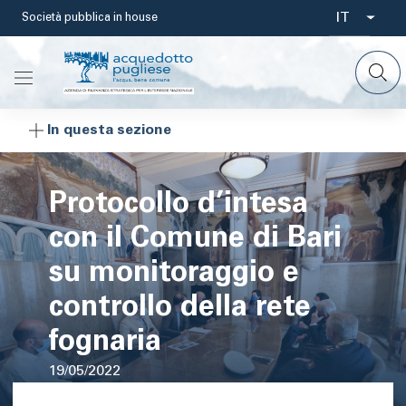
Salta
IT
Società pubblica in house
Select
al
contenuto
your
principale
languag
In questa sezione
Protocollo d’intesa
con il Comune di Bari
su monitoraggio e
controllo della rete
fognaria
19/05/2022