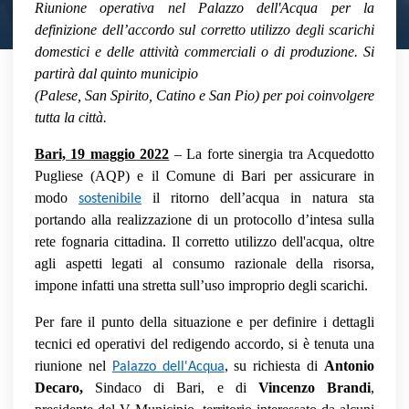
Riunione operativa nel Palazzo dell'Acqua per la
Area di testo
definizione dell’accordo sul corretto utilizzo degli scarichi
domestici e delle attività commerciali o di produzione. Si
partirà dal quinto municipio
(Palese, San Spirito, Catino e San Pio) per poi coinvolgere
tutta la città.
Bari, 19 maggio 2022
– La forte sinergia tra Acquedotto
Pugliese (AQP) e il Comune di Bari per assicurare in
modo
il ritorno dell’acqua in natura sta
sostenibile
portando alla realizzazione di un protocollo d’intesa sulla
rete fognaria cittadina. Il corretto utilizzo dell'acqua, oltre
agli aspetti legati al consumo razionale della risorsa,
impone infatti una stretta sull’uso improprio degli scarichi.
Per fare il punto della situazione e per definire i dettagli
tecnici ed operativi del redigendo accordo, si è tenuta una
riunione nel
, su richiesta di
Antonio
Palazzo dell'Acqua
Decaro,
Sindaco di Bari, e di
Vincenzo Brandi
,