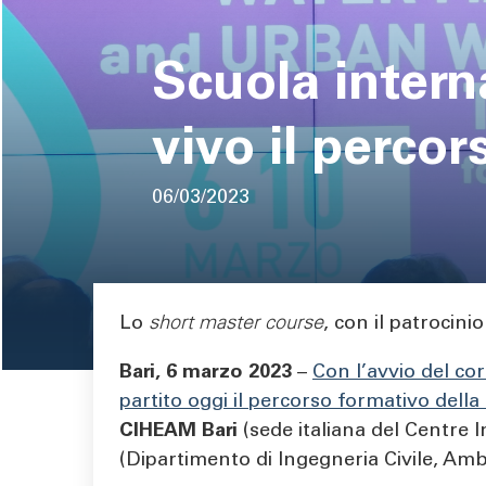
pane
Scuola intern
vivo il perco
06/03/2023
Area di testo
Lo
short master course
, con il patrocini
Bari, 6 marzo 2023
–
Con l’avvio del cor
partito oggi il percorso formativo dell
CIHEAM
Bari
(sede italiana del Centre
(Dipartimento di Ingegneria Civile, Ambie