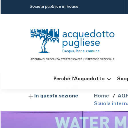
Salta
Società pubblica in house
al
contenuto
principale
Perché l'Acquedotto
Scop
Navigazione
Brici
Home
/
AQP
In questa sezione
Scuola interna
principale
di