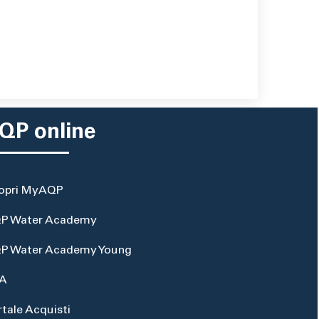
QP online
opri MyAQP
P Water Academy
P Water Academy Young
A
rtale Acquisti