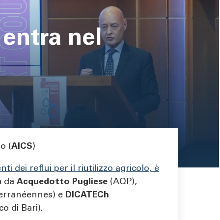
 entra nel
o (
AICS
)
 dei reflui per il riutilizzo agricolo, è
a da
Acquedotto Pugliese
(AQP),
terranéennes) e
DICATECh
co di Bari).