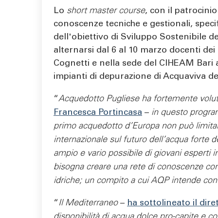
Lo
short master course
, con il patrocini
conoscenze tecniche e gestionali, speci
dell'obiettivo di Sviluppo Sostenibile de
alternarsi dal 6 al 10 marzo docenti dei
Cognetti e nella sede del CIHEAM Bari a
impianti di depurazione di Acquaviva de
“
Acquedotto Pugliese ha fortemente volu
Francesca Portincasa
–
in questo progra
primo acquedotto d’Europa non può limitarsi 
internazionale sul futuro dell’acqua forte
ampio e vario possibile di giovani esperti i
bisogna creare una rete di conoscenze cond
idriche; un compito a cui AQP intende con
“
Il Mediterraneo
–
ha sottolineato il di
disponibilità di acqua dolce pro-capite e co