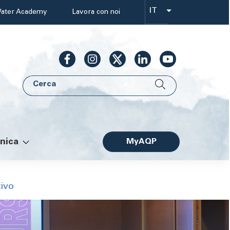
IT
ater Academy
Lavora con noi
Select
your
language
Cerca
AQP
nica
MyAQP
Facile
tivo