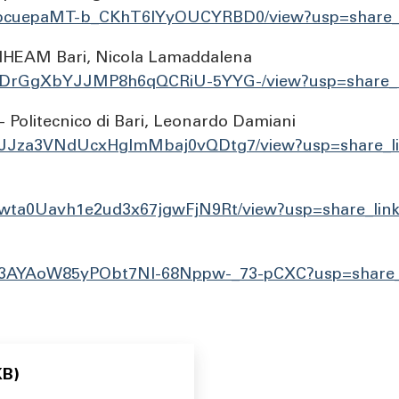
HX9pcuepaMT-b_CKhT6lYyOUCYRBD0/view?usp=share_
l CIHEAM Bari, Nicola Lamaddalena
QeBDDrGgXbYJJMP8h6qQCRiU-5YYG-/view?usp=share_l
- Politecnico di Bari, Leonardo Damiani
E88QJJza3VNdUcxHgImMbaj0vQDtg7/view?usp=share_l
Y7Owta0Uavh1e2ud3x67jgwFjN9Rt/view?usp=share_lin
ers/13AYAoW85yPObt7Nl-68Nppw-_73-pCXC?usp=share_
KB)