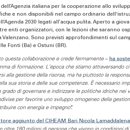
o dell’Agenzia italiana per la cooperazione allo svilupp
fiche e non disponibili nel campo ordinario dell'istr
ll’Agenda 2030 legati all’acqua pulita. Aperto a giovani
 tre enti organizzatori, con le lezioni che saranno osp
 Valenzano. Sono previsti approfondimenti sul campo 
lle Fonti (Ba) e Ostuni (BR).
to questa collaborazione e crede fermamente
–
ha soste
mma di formazione. L’epoca che stiamo attraversando ci 
alla gestione della risorsa, ma ha piuttosto la responsabi
 della sua storia e delle sue competenze. È necessario im
n grado di governare e indirizzare le politiche idriche nei
ivise per favorire uno sviluppo omogeneo della gestione 
tribuire con energia e impegno
”.
rettore aggiunto del CIHEAM Bari Nicola Lamaddalena
n oltre 180 milioni di persone che vivono in condizioni di