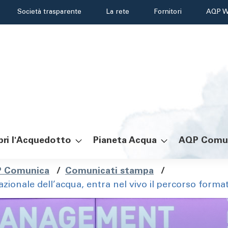
Header
Società trasparente
La rete
Fornitori
AQP W
menu
ri l'Acquedotto
Pianeta Acqua
AQP Comu
ole
 Comunica
/
Comunicati stampa
/
zionale dell’acqua, entra nel vivo il percorso forma