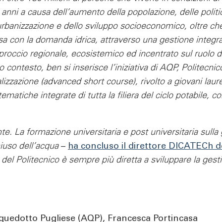
nni a causa dell’aumento della popolazione, delle politic
urbanizzazione e dello sviluppo socioeconomico, oltre ch
sorsa con la domanda idrica, attraverso una gestione integr
pproccio regionale, ecosistemico ed incentrato sul ruolo 
to contesto, ben si inserisce l’iniziativa di AQP, Politec
izzazione (advanced short course), rivolto a giovani laurea
ematiche integrate di tutta la filiera del ciclo potabile, 
. La formazione universitaria e post universitaria sulla g
hiuso dell’acqua
–
ha concluso il direttore DICATECh de
tà del Politecnico è sempre più diretta a sviluppare la ges
Acquedotto Pugliese (AQP), Francesca Portincasa