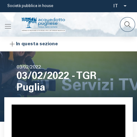
Salta
IT
Società pubblica in house
Select
al
contenuto
your
principale
languag
In questa sezione
Data
03/02/2022
03/02/2022 - TGR
di
pubblicazione
Puglia
Area di testo