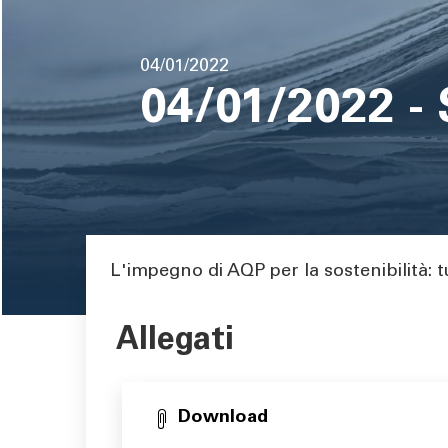
pane
Data
04/01/2022
di
04/01/2022 - 
pubblicazione
Area di testo
L'impegno di AQP per la sostenibilità: t
Allegati
Download