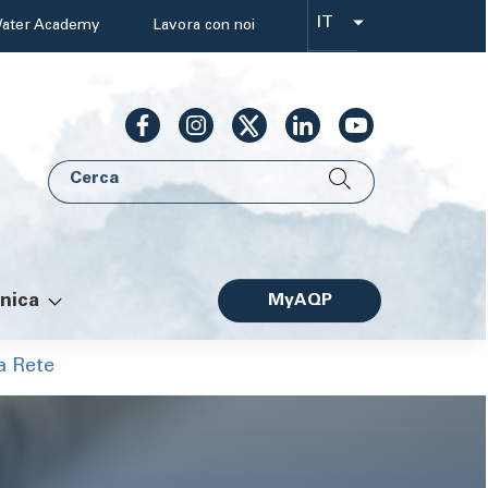
IT
ater Academy
Lavora con noi
Select
your
language
Cerca
AQP
nica
MyAQP
Facile
 a Rete