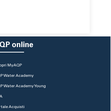
QP online
opri MyAQP
P Water Academy
P Water Academy Young
A
rtale Acquisti