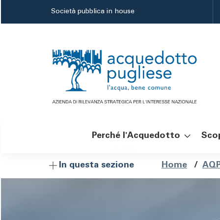
Salta
Società pubblica in house
al
contenuto
principale
Perché l'Acquedotto
Scop
Navigazione
Brici
Home
/
AQP
In questa sezione
principale
di