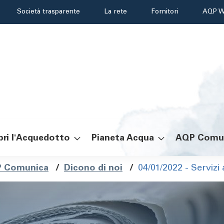
Header
Società trasparente
La rete
Fornitori
AQP W
menu
ri l'Acquedotto
Pianeta Acqua
AQP Comu
ole
 Comunica
/
Dicono di noi
/
04/01/2022 - Servizi