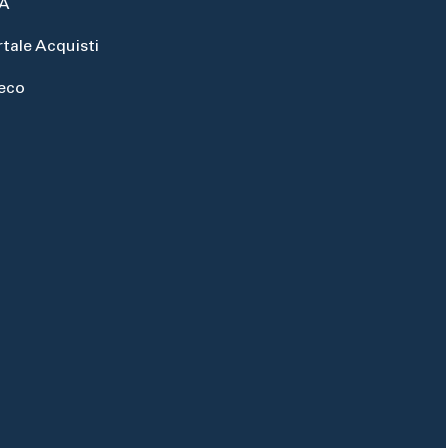
A
rtale Acquisti
eco