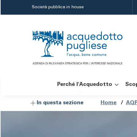
Salta
Società pubblica in house
al
contenuto
principale
Perché l'Acquedotto
Scop
Navigazione
Brici
Home
/
AQP
In questa sezione
principale
di