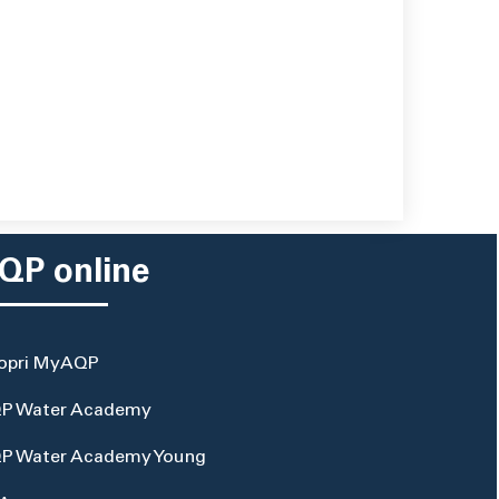
QP online
opri MyAQP
P Water Academy
P Water Academy Young