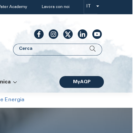
IT
ater Academy
Lavora con noi
Select
your
language
Cerca
AQP
nica
MyAQP
Facile
ne Energia