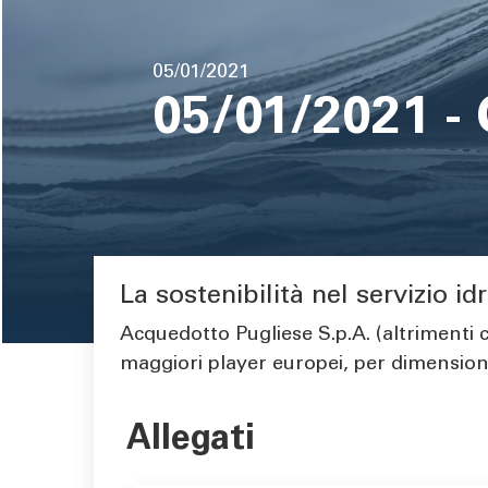
pane
Data
05/01/2021
di
05/01/2021 -
pubblicazione
La sostenibilità nel servizio id
Area di testo
Acquedotto Pugliese S.p.A. (altrimenti c
maggiori player europei, per dimensioni
Allegati