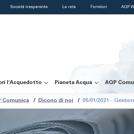
Header
Società trasparente
La rete
Fornitori
AQP W
menu
ri l'Acquedotto
Pianeta Acqua
AQP Comu
ole
 Comunica
/
Dicono di noi
/
05/01/2021 - Gestio