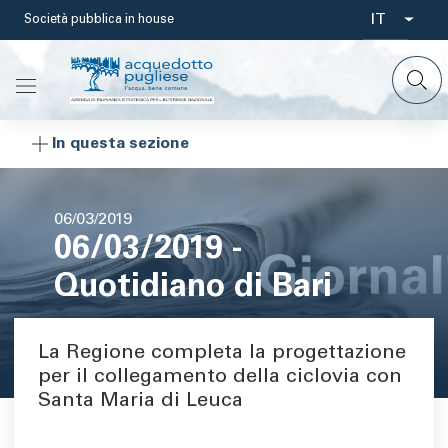
Salta
IT
Società pubblica in house
Select
al
contenuto
your
principale
languag
In questa sezione
Data
06/03/2019
06/03/2019 -
di
pubblicazione
Quotidiano di Bari
La Regione completa la progettazione
Area di testo
per il collegamento della ciclovia con
Santa Maria di Leuca