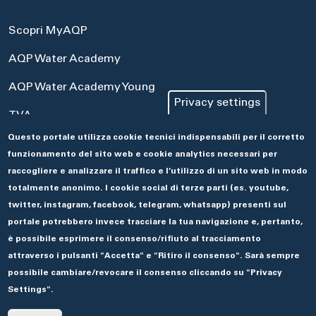
Scopri MyAQP
AQP Water Academy
AQP Water Academy Young
Privacy settings
TVA
Questo portale utilizza cookie tecnici indispensabili per il corretto
Portale Acquisti
funzionamento del sito web e cookie analytics necessari per
Aseco
raccogliere e analizzare il traffico e l’utilizzo di un sito web in modo
totalmente anonimo. I cookie social di terze parti (es. youtube,
twitter, instagram, facebook, telegram, whatsapp) presenti sul
portale potrebbero invece tracciare la tua navigazione e, pertanto,
è possibile esprimere il consenso/rifiuto al tracciamento
attraverso i pulsanti "Accetta" e "Ritiro il consenso". Sarà sempre
possibile cambiare/revocare il consenso cliccando su "Privacy
Settings".
© 2019 ACQUEDOTTO PUGLIESE.