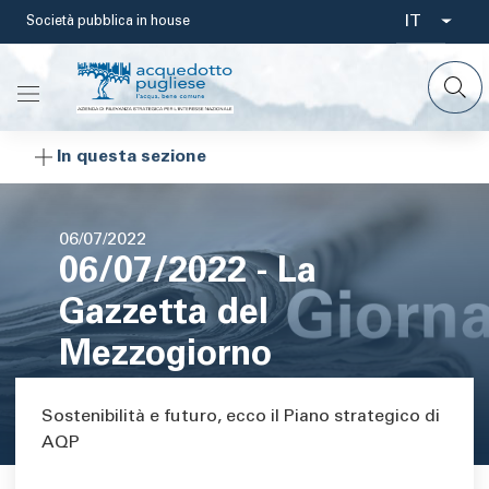
Salta
IT
Società pubblica in house
Select
al
contenuto
your
principale
languag
In questa sezione
Data
06/07/2022
06/07/2022 - La
di
pubblicazione
Gazzetta del
Mezzogiorno
Area di testo
Sostenibilità e futuro, ecco il Piano strategico di
AQP