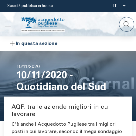
Salta
IT
Società pubblica in house
Select
al
contenuto
your
principale
languag
In questa sezione
Data
10/11/2020
10/11/2020 -
di
pubblicazione
Quotidiano del Sud
AQP, tra le aziende migliori in cui
Area di testo
lavorare
C'è anche l'Acquedotto Pugliese tra i migliori
posti in cui lavorare, secondo il mega sondaggio