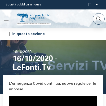
Salta
IT
Società pubblica in house
Select
al
contenuto
your
principale
languag
In questa sezione
Data
16/10/2020
16/10/2020 -
di
pubblicazione
LeFonti.Tv
Area di testo
L'emergenza Covid continua: nuove regole per le
imprese.