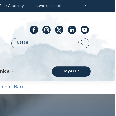
IT
ater Academy
Lavora con noi
Select
your
language
Cerca
AQP
nica
MyAQP
Facile
ano di Bari