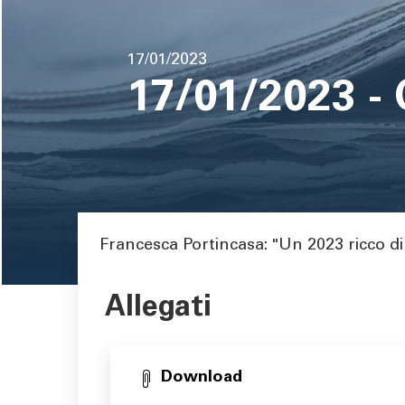
pane
Data
17/01/2023
di
17/01/2023 - 
pubblicazione
Area di testo
Francesca Portincasa: "Un 2023 ricco di
Allegati
Download