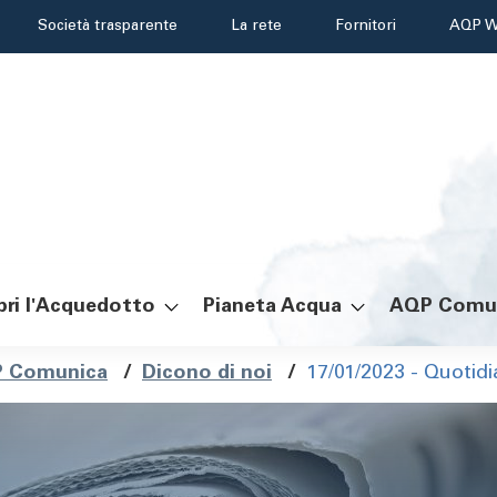
Header
Società trasparente
La rete
Fornitori
AQP W
menu
ri l'Acquedotto
Pianeta Acqua
AQP Comu
ole
 Comunica
/
Dicono di noi
/
17/01/2023 - Quotidi