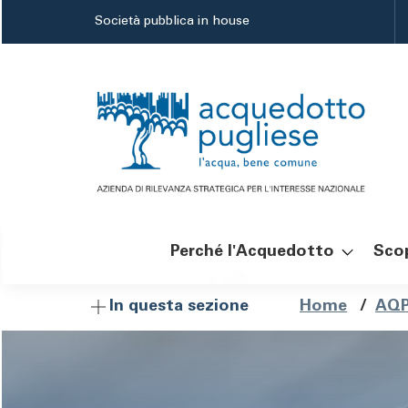
Salta
Società pubblica in house
al
contenuto
principale
Perché l'Acquedotto
Scop
Navigazione
Brici
Home
/
AQP
In questa sezione
principale
di