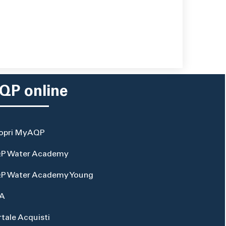
QP online
opri MyAQP
P Water Academy
P Water Academy Young
A
rtale Acquisti