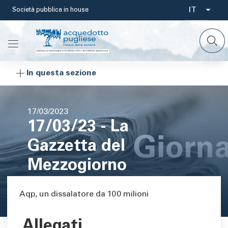
Salta
IT
Società pubblica in house
Select
al
contenuto
your
principale
languag
In questa sezione
Data
17/03/2023
17/03/23 - La
di
pubblicazione
Gazzetta del
Mezzogiorno
Area di testo
Aqp, un dissalatore da 100 milioni
Allegati