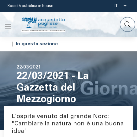
Salta
IT
Società pubblica in house
Select
al
contenuto
your
principale
languag
In questa sezione
Data
22/03/2021
22/03/2021 - La
di
pubblicazione
Gazzetta del
Mezzogiorno
L'ospite venuto dal grande Nord:
Area di testo
"Cambiare la natura non è una buona
idea"