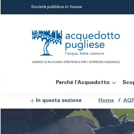
Salta
Società pubblica in house
al
contenuto
principale
Perché l'Acquedotto
Scop
Navigazione
Brici
Home
/
AQP
In questa sezione
principale
di