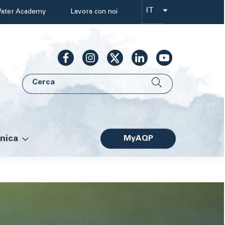
IT
ater Academy
Lavora con noi
Select
your
language
Cerca
AQP
nica
MyAQP
Facile