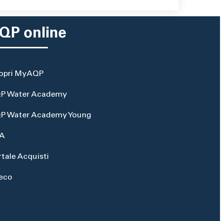
QP online
opri MyAQP
P Water Academy
P Water Academy Young
A
rtale Acquisti
eco