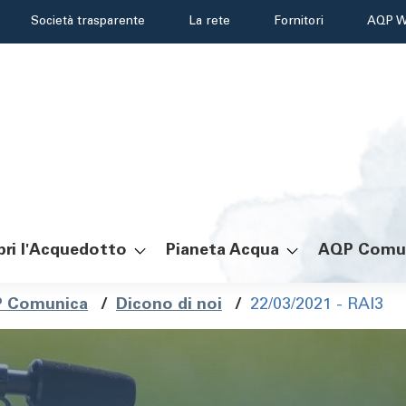
Header
Società trasparente
La rete
Fornitori
AQP W
menu
ri l'Acquedotto
Pianeta Acqua
AQP Comu
ole
 Comunica
/
Dicono di noi
/
22/03/2021 - RAI3