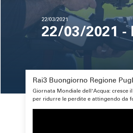
pane
Data
22/03/2021
di
22/03/2021 -
pubblicazione
Rai3 Buongiorno Regione Pugli
Area di testo
Giornata Mondiale dell'Acqua: cresce il
per ridurre le perdite e attingendo da 