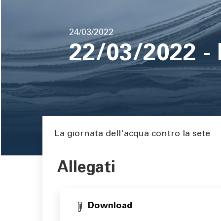
pane
Data
24/03/2022
di
22/03/2022 -
pubblicazione
Area di testo
La giornata dell'acqua contro la sete
Allegati
Download