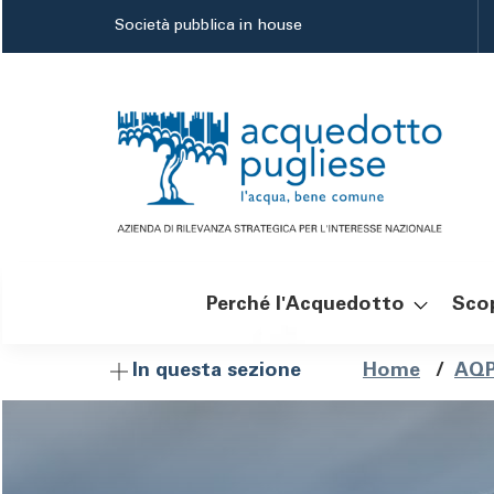
Salta
Società pubblica in house
al
contenuto
principale
Perché l'Acquedotto
Scop
Navigazione
Brici
Home
/
AQP
In questa sezione
principale
di