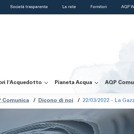
Header
Società trasparente
La rete
Fornitori
AQP W
menu
ri l'Acquedotto
Pianeta Acqua
AQP Comu
ole
 Comunica
/
Dicono di noi
/
22/03/2022 - La Gaz