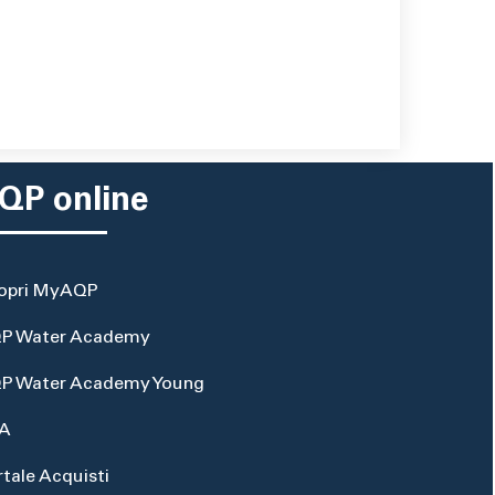
QP online
opri MyAQP
P Water Academy
P Water Academy Young
A
rtale Acquisti