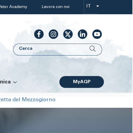
IT
ater Academy
Lavora con noi
Select
your
language
Cerca
AQP
nica
MyAQP
Facile
zetta del Mezzogiorno