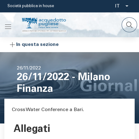
Salta
IT
Società pubblica in house
Select
al
contenuto
your
principale
languag
In questa sezione
Data
26/11/2022
26/11/2022 - Milano
di
pubblicazione
Finanza
Area di testo
Cross Water Conference a Bari.
Allegati