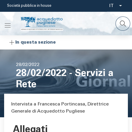
Salta
IT
Società pubblica in house
Select
al
contenuto
your
principale
languag
In questa sezione
Data
28/02/2022
28/02/2022 - Servizi a
di
pubblicazione
Rete
Area di testo
Intervista a Francesca Portincasa, Direttrice
Generale di Acquedotto Pugliese
Allegati