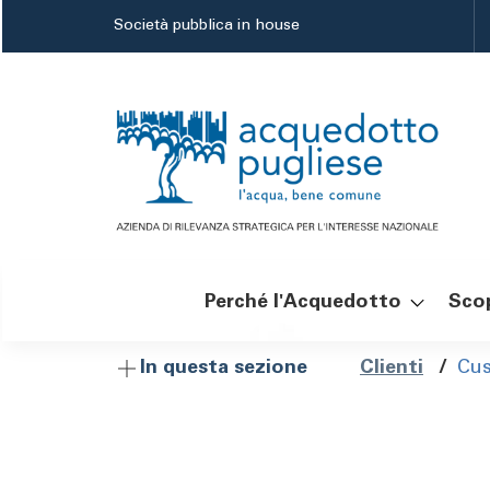
Salta
Società pubblica in house
al
contenuto
principale
Perché l'Acquedotto
Scop
Navigazione
Brici
Clienti
/
Cus
In questa sezione
principale
di