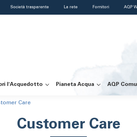
Header
Società trasparente
La rete
Fornitori
AQP W
menu
ri l'Acquedotto
Pianeta Acqua
AQP Comu
ole
tomer Care
Customer Care