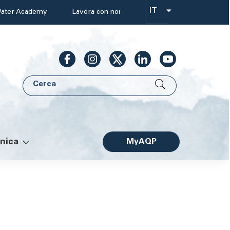
IT
ater Academy
Lavora con noi
Select
your
language
Cerca
AQP
nica
MyAQP
Facile