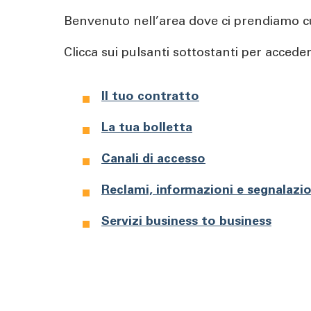
pane
Benvenuto nell’area dove ci prendiamo cu
Clicca sui pulsanti sottostanti per acceder
Il tuo contratto
La tua bolletta
Canali di accesso
Reclami, informazioni e segnalazio
Servizi business to business