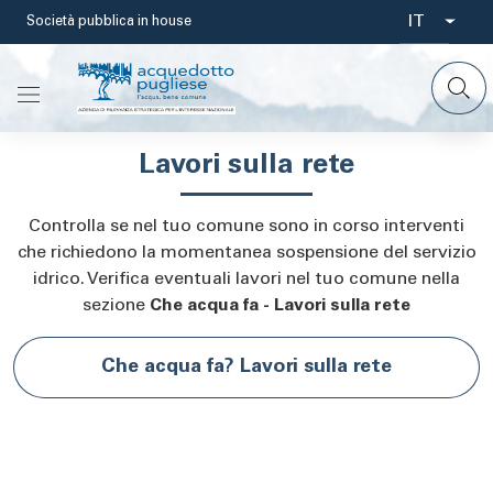
Salta
IT
Società pubblica in house
Select
al
contenuto
your
principale
languag
Lavori sulla rete
Controlla se nel tuo comune sono in corso interventi
che richiedono la momentanea sospensione del servizio
idrico. Verifica eventuali lavori nel tuo comune nella
sezione
Che acqua fa - Lavori sulla rete
Che acqua fa? Lavori sulla rete