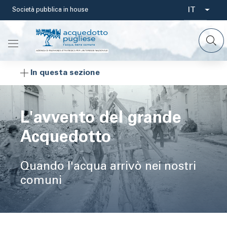
Salta
IT
Società pubblica in house
Select
al
contenuto
your
principale
languag
In questa sezione
L'avvento del grande
Acquedotto
Quando l'acqua arrivò nei nostri
comuni