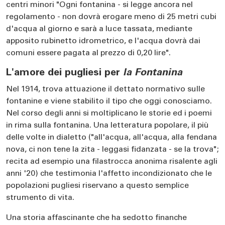
centri minori "Ogni fontanina - si legge ancora nel
regolamento - non dovrà erogare meno di 25 metri cubi
d'acqua al giorno e sarà a luce tassata, mediante
apposito rubinetto idrometrico, e l'acqua dovrà dai
comuni essere pagata al prezzo di 0,20 lire".
L'amore dei pugliesi per
la Fontanina
Nel 1914, trova attuazione il dettato normativo sulle
fontanine e viene stabilito il tipo che oggi conosciamo.
Nel corso degli anni si moltiplicano le storie ed i poemi
in rima sulla fontanina. Una letteratura popolare, il più
delle volte in dialetto ("all'acqua, all'acqua, alla fendana
nova, ci non tene la zita - leggasi fidanzata - se la trova";
recita ad esempio una filastrocca anonima risalente agli
anni '20) che testimonia l'affetto incondizionato che le
popolazioni pugliesi riservano a questo semplice
strumento di vita.
Una storia affascinante che ha sedotto finanche