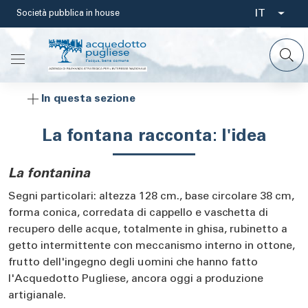
Salta
IT
Società pubblica in house
Select
al
contenuto
your
principale
languag
In questa sezione
La fontana racconta: l'idea
La fontanina
Segni particolari: altezza 128 cm., base circolare 38 cm,
forma conica, corredata di cappello e vaschetta di
recupero delle acque, totalmente in ghisa, rubinetto a
getto intermittente con meccanismo interno in ottone,
frutto dell'ingegno degli uomini che hanno fatto
l'Acquedotto Pugliese, ancora oggi a produzione
artigianale.