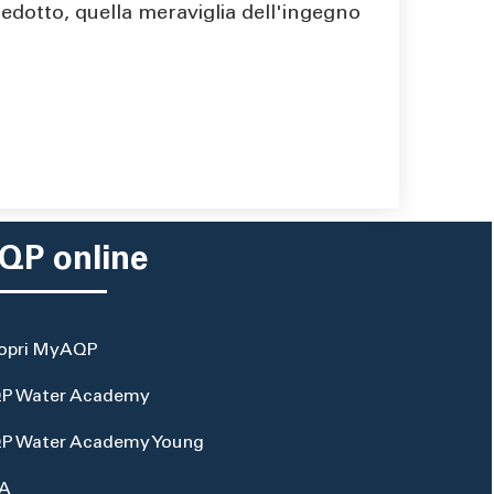
quedotto, quella meraviglia dell'ingegno
QP online
opri MyAQP
P Water Academy
P Water Academy Young
A