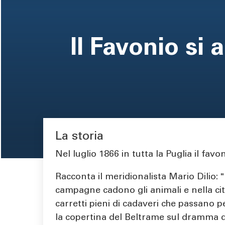
pane
Il Favonio si 
La storia
Area di testo
Nel luglio 1866 in tutta la Puglia il fav
Racconta il meridionalista Mario Dilio: 
campagne cadono gli animali e nella città
carretti pieni di cadaveri che passano pe
la copertina del Beltrame sul dramma di 