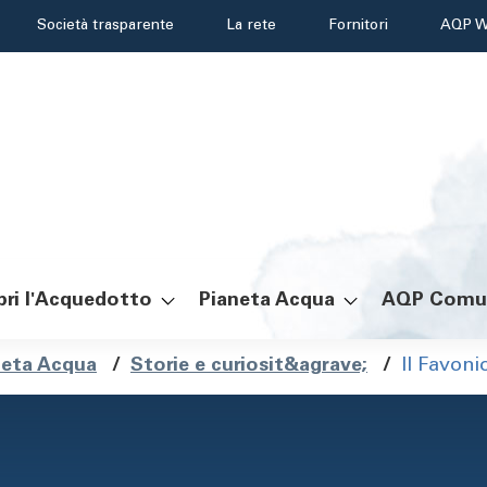
Header
Società trasparente
La rete
Fornitori
AQP W
menu
ri l'Acquedotto
Pianeta Acqua
AQP Comu
ole
neta Acqua
/
Storie e curiosit&agrave;
/
Il Favoni