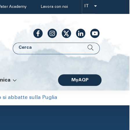
IT
ater Academy
Lavora con noi
Select
your
language
Cerca
AQP
nica
MyAQP
Facile
o si abbatte sulla Puglia