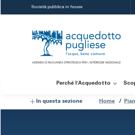
Salta
Società pubblica in house
al
contenuto
principale
Perché l'Acquedotto
Scop
Navigazione
Brici
Home
/
Pia
In questa sezione
principale
di