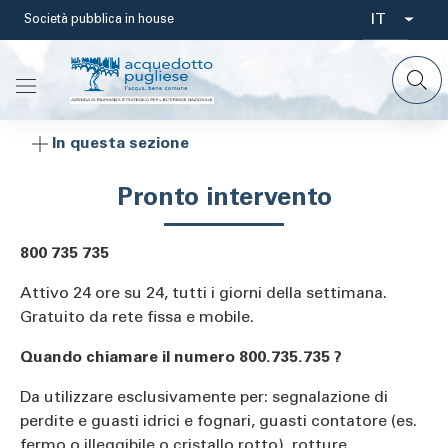
Salta
IT
Società pubblica in house
Select
al
contenuto
your
principale
languag
In questa sezione
Pronto intervento
800 735 735
Attivo 24 ore su 24, tutti i giorni della settimana.
Gratuito da rete fissa e mobile.
Quando chiamare il numero 800.735.735 ?
Da utilizzare esclusivamente per: segnalazione di
perdite e guasti idrici e fognari, guasti contatore (es.
fermo o illeggibile o cristallo rotto), rotture,