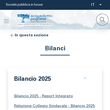
Salta
IT
Società pubblica in house
Select
al
contenuto
your
principale
languag
In questa sezione
Bilanci
Bilancio 2025
Bilancio 2025 - Report Integrato
Relazione Collegio Sindacale - Bilancio 2025