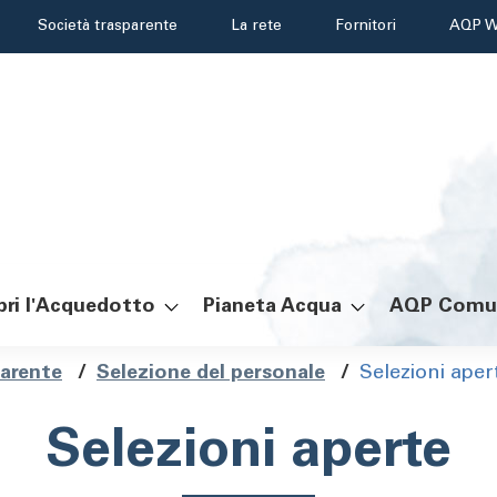
Header
Società trasparente
La rete
Fornitori
AQP W
menu
ri l'Acquedotto
Pianeta Acqua
AQP Comu
ole
parente
/
Selezione del personale
/
Selezioni aper
Selezioni aperte