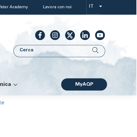
IT
ater Academy
Lavora con noi
Select
your
language
Cerca
AQP
nica
MyAQP
Facile
te