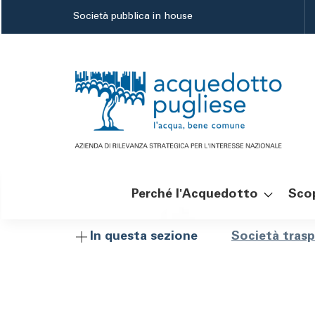
Salta
Società pubblica in house
al
contenuto
principale
Perché l'Acquedotto
Scop
Navigazione
Brici
Società tras
In questa sezione
principale
di