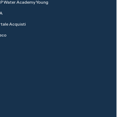
P Water Academy Young
A
rtale Acquisti
eco