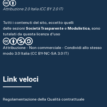
Attribuzione 2.0 Italia (CC BY 2.0 IT)
Tutti i contenuti del sito, eccetto quelli
delle sezioni
Società Trasparente
e
Modulistica
, sono
tutelati da questa licenza d'uso
Attribuzione - Non commerciale - Condividi allo stesso
modo 3.0 Italia (CC BY-NC-SA 3.0 IT)
Link veloci
Regolamentazione della Qualità contrattuale