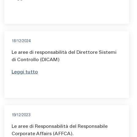
18/12/2024
Le aree di responsabilità del Direttore Sistemi
di Controllo (DICAM)
Leggi tutto
19/12/2023
Le aree di Responsabilità del Responsabile
Corporate Affairs (AFFCA).