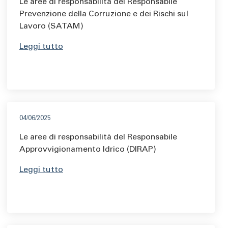
Le aree di responsabilità del Responsabile
Prevenzione della Corruzione e dei Rischi sul
Lavoro (SATAM)
Leggi tutto
04/06/2025
Le aree di responsabilità del Responsabile
Approvvigionamento Idrico (DIRAP)
Leggi tutto