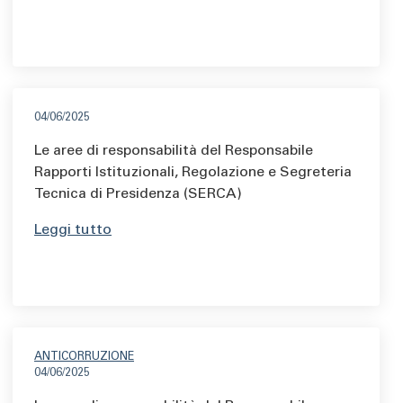
04/06/2025
Le aree di responsabilità del Responsabile
Rapporti Istituzionali, Regolazione e Segreteria
Tecnica di Presidenza (SERCA)
Leggi tutto
ANTICORRUZIONE
04/06/2025