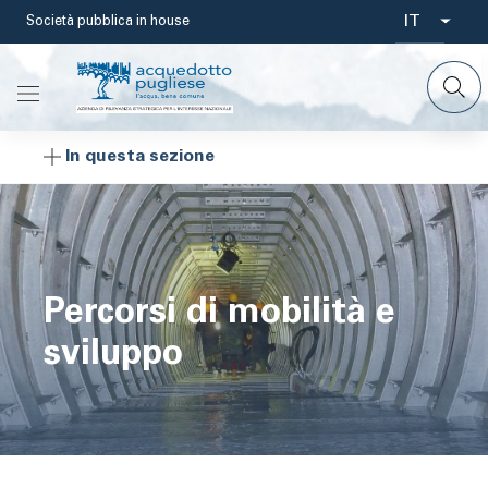
Salta
IT
Società pubblica in house
Select
al
contenuto
your
principale
languag
In questa sezione
Percorsi di mobilità e
sviluppo