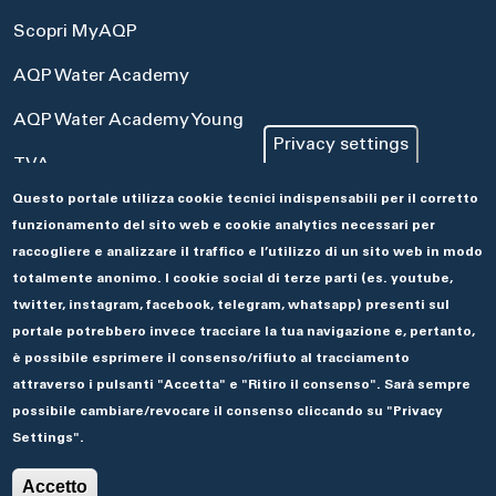
Scopri MyAQP
AQP Water Academy
AQP Water Academy Young
Privacy settings
TVA
Questo portale utilizza cookie tecnici indispensabili per il corretto
Portale Acquisti
funzionamento del sito web e cookie analytics necessari per
Aseco
raccogliere e analizzare il traffico e l’utilizzo di un sito web in modo
totalmente anonimo. I cookie social di terze parti (es. youtube,
twitter, instagram, facebook, telegram, whatsapp) presenti sul
portale potrebbero invece tracciare la tua navigazione e, pertanto,
è possibile esprimere il consenso/rifiuto al tracciamento
attraverso i pulsanti "Accetta" e "Ritiro il consenso". Sarà sempre
possibile cambiare/revocare il consenso cliccando su "Privacy
Settings".
© 2019 ACQUEDOTTO PUGLIESE.
🌓
Accetto
Privacy e Cookie